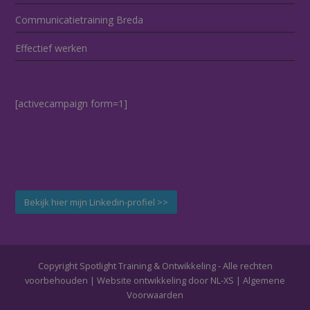
Communicatietraining Breda
Effectief werken
[activecampaign form=1]
Bekijk hier mijn Linkedin-profiel >>
Copyright Spotlight Training & Ontwikkeling - Alle rechten
voorbehouden | Website ontwikkeling door
NL-XS
|
Algemene
Voorwaarden