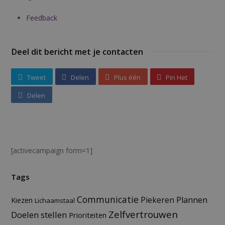
Feedback
Deel dit bericht met je contacten
Tweet
Delen
Plus één
Pin Het
Delen
[activecampaign form=1]
Tags
Communicatie
Plannen
Piekeren
Kiezen
Lichaamstaal
Zelfvertrouwen
Doelen stellen
Prioriteiten