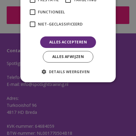
FUNCTIONEEL
Direct Aanmelden
NIET-GECLASSIFICEERD
ALLES ACCEPTEREN
Contactgegevens
ALLES AFWIJZEN
Spotlight Training en Ontwikkeling
DETAILS WEERGEVEN
Telefoon:
06-16506458
E-mail:
info@spotlighttraining.nl
Adres:
Turkooishof 96
4817 HD Breda
KVK-nummer: 64684059
BTW-nummer: NL001770504B18