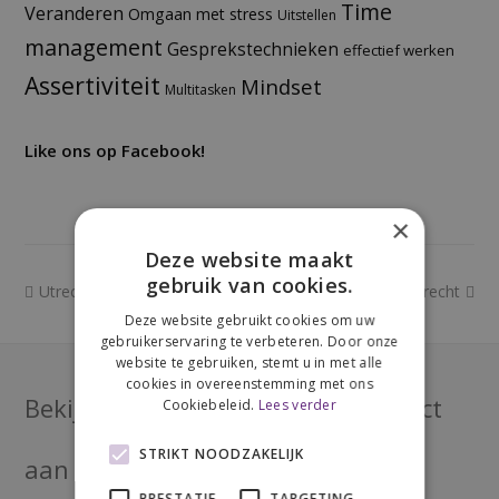
Time
Veranderen
Omgaan met stress
Uitstellen
management
Gesprekstechnieken
effectief werken
Assertiviteit
Mindset
Multitasken
Like ons op Facebook!
×
Deze website maakt
gebruik van cookies.
previous
next
Utrecht
Utrecht
post:
post:
Deze website gebruikt cookies om uw
gebruikerservaring te verbeteren. Door onze
website te gebruiken, stemt u in met alle
cookies in overeenstemming met ons
Bekijk onze
agenda
of meld je direct
Cookiebeleid.
Lees verder
STRIKT NOODZAKELIJK
aan voor een van onze trainingen!
PRESTATIE
TARGETING