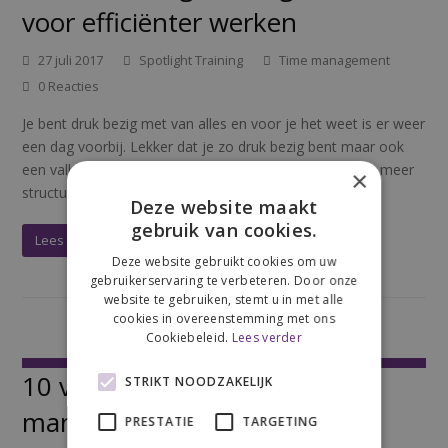
voor efficiënter werken
27 juli 2017
Spotlight Training
Time management
0 Reacties
Je bent druk bezig met van alles en voor je het weet is er weer
een dag voorbij. Lekker dat je zo druk bezig bent maar ook
een valkuil als je geen overzicht en focus hebt. Tijd om meer
×
structuur…
Deze website maakt
gebruik van cookies.
Lees meer
Deze website gebruikt cookies om uw
gebruikerservaring te verbeteren. Door onze
website te gebruiken, stemt u in met alle
cookies in overeenstemming met ons
Cookiebeleid.
Lees verder
10 veel gemaakt Time
STRIKT NOODZAKELIJK
management fouten
PRESTATIE
TARGETING