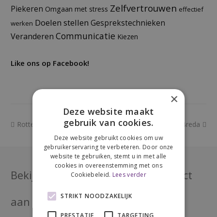
Zelfvertrouwen
Piekeren
Omgaan met stress
effectief
Doelen stellen
Gesprekstechnieken
werken
Communicatie
Veranderen
Kiezen
Like ons op Facebook!
×
Deze website maakt
gebruik van cookies.
previous
next
Rotterdam
Breda
post:
post:
Deze website gebruikt cookies om uw
gebruikerservaring te verbeteren. Door onze
website te gebruiken, stemt u in met alle
cookies in overeenstemming met ons
Bekijk onze
agenda
of meld je direct
Cookiebeleid.
Lees verder
STRIKT NOODZAKELIJK
aan voor een van onze trainingen!
PRESTATIE
TARGETING