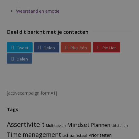
Weerstand en emotie
Deel dit bericht met je contacten
Tweet
Delen
Plus één
Pin Het
Delen
[activecampaign form=1]
Tags
Assertiviteit
Mindset
Plannen
Multitasken
Uitstellen
Time management
Prioriteiten
Lichaamstaal