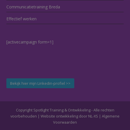
Communicatietraining Breda
Effectief werken
[activecampaign form=1]
Bekijk hier mijn Linkedin-profiel >>
Copyright Spotlight Training & Ontwikkeling - Alle rechten
voorbehouden | Website ontwikkeling door
NL-XS
|
Algemene
Voorwaarden