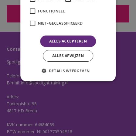
FUNCTIONEEL
Direct Aanmelden
NIET-GECLASSIFICEERD
ALLES ACCEPTEREN
Contactgegevens
ALLES AFWIJZEN
Spotlight Training en Ontwikkeling
DETAILS WEERGEVEN
Telefoon:
06-16506458
E-mail:
info@spotlighttraining.nl
Adres:
Turkooishof 96
4817 HD Breda
KVK-nummer: 64684059
BTW-nummer: NL001770504B18