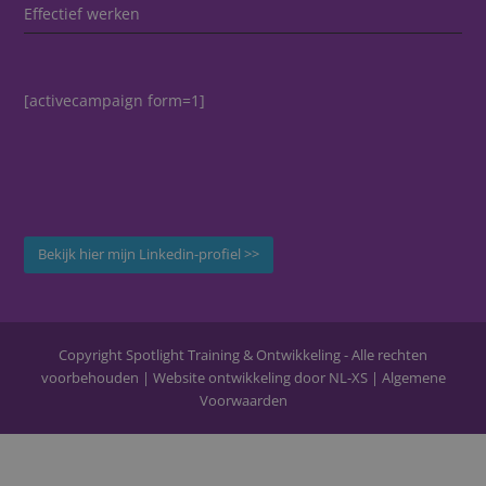
Effectief werken
[activecampaign form=1]
Bekijk hier mijn Linkedin-profiel >>
Copyright Spotlight Training & Ontwikkeling - Alle rechten
voorbehouden | Website ontwikkeling door
NL-XS
|
Algemene
Voorwaarden
Cl