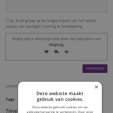
Ja, ik wil graag op de hoogte blijven van het laatste
nieuws van Spotlight Training & Ontwikkeling
Bewijs dat je menselijk bent door het selecteren van
vliegtuig
.
×
[activecampaign form=1]
Deze website maakt
gebruik van cookies.
Tags
Deze website gebruikt cookies om uw
Time management
Prioriteiten
Kiezen
Uitstellen
gebruikerservaring te verbeteren. Door onze