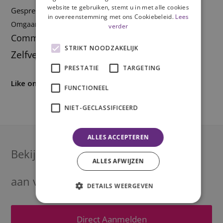
website te gebruiken, stemt u in met alle cookies
Plannen
Gesprekstechnieken
Lichaamstaal
Multitasken
in overeenstemming met ons Cookiebeleid.
Lees
Doelen stellen
Omgaan met stress
effectief werken
verder
Mindset
Communicatie
Veranderen
Piekeren
STRIKT NOODZAKELIJK
Assertiviteit
Zelfvertrouwen
PRESTATIE
TARGETING
Like ons op Facebook!
FUNCTIONEEL
NIET-GECLASSIFICEERD
ALLES ACCEPTEREN
Bekijk onze
agenda
of meld je direct
ALLES AFWIJZEN
aan voor een van onze trainingen!
DETAILS WEERGEVEN
Direct Aanmelden