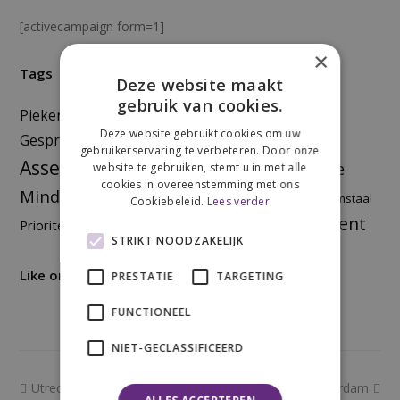
[activecampaign form=1]
×
Tags
Deze website maakt
gebruik van cookies.
Zelfvertrouwen
Piekeren
Kiezen
Deze website gebruikt cookies om uw
Veranderen
Gesprekstechnieken
Uitstellen
gebruikerservaring te verbeteren. Door onze
Assertiviteit
Communicatie
Doelen stellen
website te gebruiken, stemt u in met alle
cookies in overeenstemming met ons
Mindset
Plannen
effectief werken
Lichaamstaal
Multitasken
Cookiebeleid.
Lees verder
Time management
Prioriteiten
Omgaan met stress
STRIKT NOODZAKELIJK
Like ons op Facebook!
PRESTATIE
TARGETING
FUNCTIONEEL
NIET-GECLASSIFICEERD
previous
next
Utrecht dag 2
Rotterdam