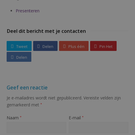
Presenteren
Deel dit bericht met je contacten
Tweet
Delen
Plus één
Pin Het
Delen
Geef een reactie
Je e-mailadres wordt niet gepubliceerd.
Vereiste velden zijn
gemarkeerd met
*
Naam
E-mail
*
*