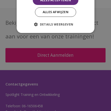
ALLES ACCEPTEREN
post:
post:
ALLES AFWIJZEN
Bekijk onze
agenda
of meld je direct
DETAILS WEERGEVEN
aan voor een van onze trainingen!
Direct Aanmelden
Contactgegevens
Spotlight Training en Ontwikkeling
Telefoon:
06-16506458