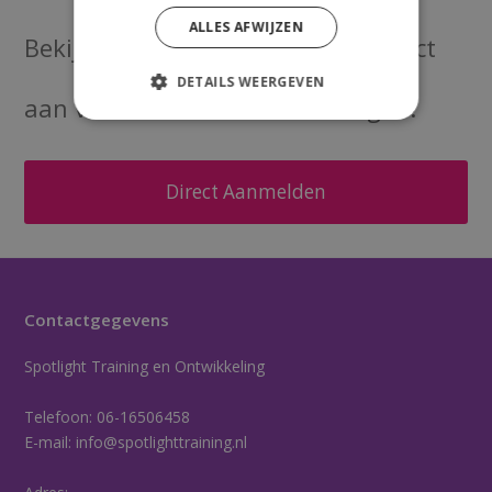
ALLES AFWIJZEN
Bekijk onze
agenda
of meld je direct
DETAILS WEERGEVEN
aan voor een van onze trainingen!
Direct Aanmelden
Contactgegevens
Spotlight Training en Ontwikkeling
Telefoon:
06-16506458
E-mail:
info@spotlighttraining.nl