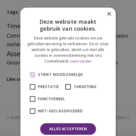
Tags
×
Deze website maakt
Time management
Veranderen
Kiezen
gebruik van cookies.
Mindset
Communicatie
Doelen
Lichaamstaal
Uitstellen
Deze website gebruikt cookies om uw
stellen
Plannen
Piekeren
gebruikerservaring te verbeteren. Door onze
effectief werken
Multitasken
website te gebruiken, stemt u in met alle
Assertiviteit
Zelfvertrouwen
cookies in overeenstemming met ons
Cookiebeleid.
Lees verder
Gesprekstechnieken
Prioriteiten
Omgaan met stress
STRIKT NOODZAKELIJK
Like ons op Facebook!
PRESTATIE
TARGETING
FUNCTIONEEL
NIET-GECLASSIFICEERD
previous
next
Rotterdam
Rotterdam
post:
post:
ALLES ACCEPTEREN