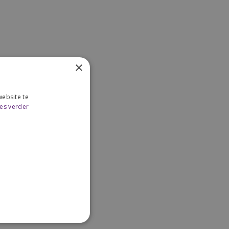
×
ebsite te
es verder