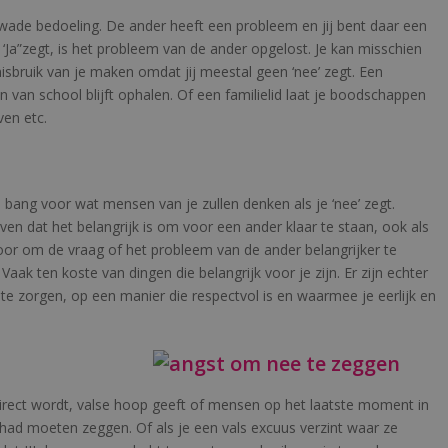
wade bedoeling. De ander heeft een probleem en jij bent daar een
j ‘Ja”zegt, is het probleem van de ander opgelost. Je kan misschien
bruik van je maken omdat jij meestal geen ‘nee’ zegt. Een
 van school blijft ophalen. Of een familielid laat je boodschappen
ven etc.
 bang voor wat mensen van je zullen denken als je ‘nee’ zegt.
en dat het belangrijk is om voor een ander klaar te staan, ook als
 voor om de vraag of het probleem van de ander belangrijker te
. Vaak ten koste van dingen die belangrijk voor je zijn. Er zijn echter
e zorgen, op een manier die respectvol is en waarmee je eerlijk en
direct wordt, valse hoop geeft of mensen op het laatste moment in
e’ had moeten zeggen. Of als je een vals excuus verzint waar ze