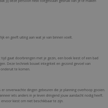
dat JIJ deze persoon hebt toegestaan gebruik van je te maken
lijk en geeft uiting aan wat je van binnen voelt.
t tijd gaat doorbrengen met je gezin, een boek leest of een bad
digen. Deze techniek bouwt integriteit en gezond gevoel van
 onderuit te komen.
als er onverwachte dingen gebeuren die je planning overhoop gooien.
anneer iets anders in je leven dringend jouw aandacht nodig heeft.
 ervoor kiest om niet beschikbaar te zijn.