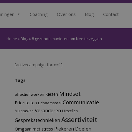
iningen
Coaching
Over ons
Blog
Contact
Home
»
Blog
»
8 gezonde manieren om Nee te zeggen
[activecampaign form=1]
Tags
Mindset
Kiezen
effectief werken
Communicatie
Prioriteiten
Lichaamstaal
Veranderen
Multitasken
Uitstellen
Assertiviteit
Gesprekstechnieken
Doelen
Piekeren
Omgaan met stress