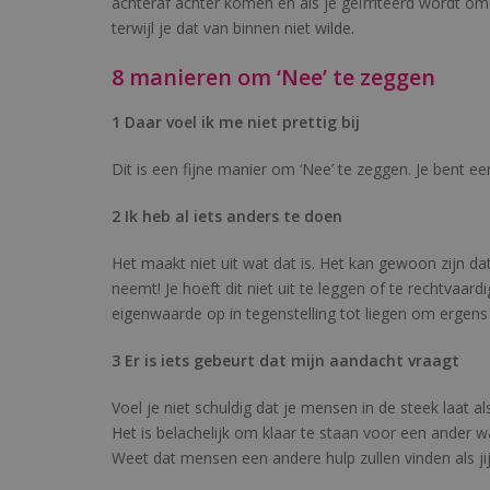
achteraf achter komen en als je geïrriteerd wordt om
terwijl je dat van binnen niet wilde.
8 manieren om ‘Nee’ te zeggen
1 Daar voel ik me niet prettig bij
Dit is een fijne manier om ‘Nee’ te zeggen. Je bent eer
2 Ik heb al iets anders te doen
Het maakt niet uit wat dat is. Het kan gewoon zijn da
neemt! Je hoeft dit niet uit te leggen of te rechtvaar
eigenwaarde op in tegenstelling tot liegen om ergens
3 Er is iets gebeurt dat mijn aandacht vraagt
Voel je niet schuldig dat je mensen in de steek laat 
Het is belachelijk om klaar te staan voor een ander w
Weet dat mensen een andere hulp zullen vinden als jij