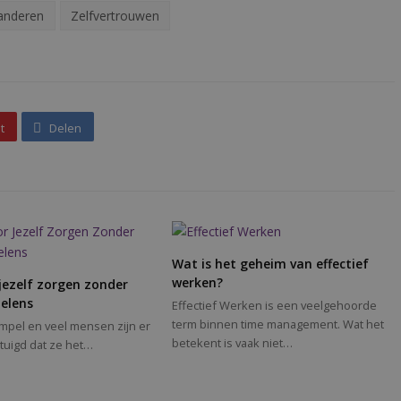
anderen
Zelfvertrouwen
t
Delen
Wat is het geheim van effectief
werken?
jezelf zorgen zonder
elens
Effectief Werken is een veelgehoorde
term binnen time management. Wat het
simpel en veel mensen zijn er
betekent is vaak niet…
tuigd dat ze het…