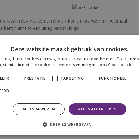
 ik wil niet – het komt niet uit – het is niets voor mij. Allemaal
Je bent niemand een uitleg verschuldigd!
en
Deze website maakt gebruik van cookies.
e en emotionele welzijn. Door grenzen te stellen ontstaat er ruimte
ite gebruikt cookies om uw gebruikerservaring te verbeteren. Door onze w
st te geven en goed voor jezelf te zorgen.
, stemt u in met alle cookies in overeenstemming met ons Cookiebeleid.
Le
grijk vindt in plaats van dat je opgaat in de waan van de dag, kijk
LIJK
PRESTATIE
TARGETING
FUNCTIONEEL
dens deze training ga je aan de slag met goed voor jezelf opkomen
gedachten en durft vaker dingen uit te proberen.
CEERD
 steeds lekkerder in je vel te zitten. Je krijgt meer zelfvertrouwen en
ALLES AFWIJZEN
ALLES ACCEPTEREN
t vaker Ja zeggen tegen jezelf en dat zorgt voor een leven dat je
DETAILS WEERGEVEN