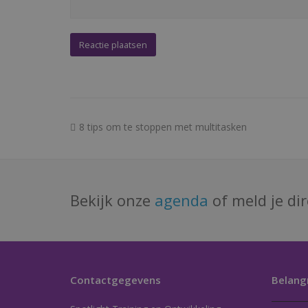
previous
8 tips om te stoppen met multitasken
post:
Bekijk onze
agenda
of meld je di
Contactgegevens
Belangr