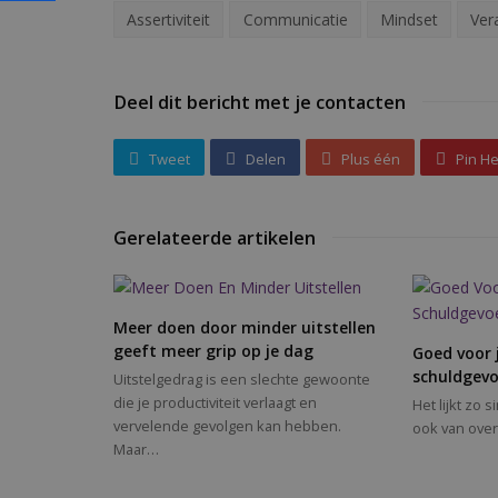
Assertiviteit
Communicatie
Mindset
Ver
Deel dit bericht met je contacten
Tweet
Delen
Plus één
Pin He
Gerelateerde artikelen
Meer doen door minder uitstellen
geeft meer grip op je dag
Goed voor 
schuldgevo
Uitstelgedrag is een slechte gewoonte
die je productiviteit verlaagt en
Het lijkt zo 
vervelende gevolgen kan hebben.
ook van over
Maar…