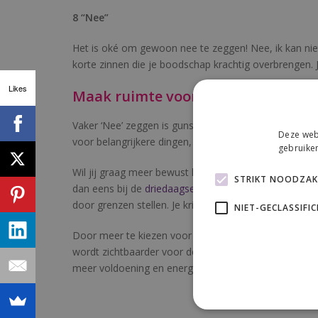
8 “Nee”
Het is oké om gewoon nee te zeggen! Nee, ik kan niet –
korte zinnen die je boodschap krachtig overbrengen. 
Likes
Maak ruimte voor belangrijke ding
Vaker ‘Nee’ zeggen is gunstig voor je fysieke, mental
Deze webs
voor belangrijkere dingen, meer tijd om je lichaam ru
gebruiken
Wil jij graag meer bewust kiezen voor dat wat je belan
STRIKT NOODZAKE
dan eens bij de
driedaagse Assertiviteitstraining
. Tij
door grenzen stellen. Je krijgt grip op je beperkende 
NIET-GECLASSIFI
Door meer te kiezen voor wat jij werkelijk wilt, kom je
wordt zichtbaarder voor de mensen om je heen. Je gaa
meer voldoening en energie geeft.